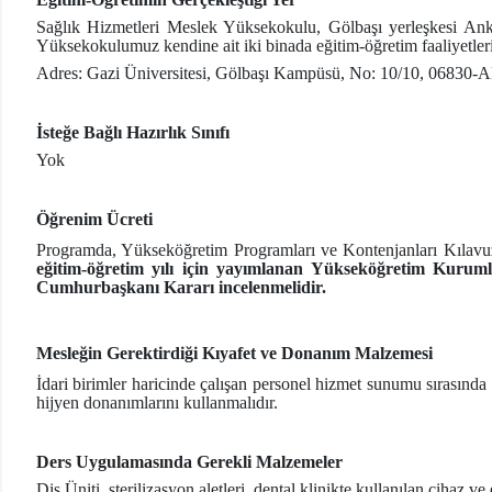
Sağlık Hizmetleri Meslek Yüksekokulu, Gölbaşı yerleşkesi Ank
Yüksekokulumuz kendine ait iki binada eğitim-öğretim faaliyetler
Adres: Gazi Üniversitesi, Gölbaşı Kampüsü, No: 10/10, 068
İsteğe Bağlı Hazırlık Sınıfı
Yok
Öğrenim Ücreti
Programda, Yükseköğretim Programları ve Kontenjanları Kılavuzunda
eğitim-öğretim yılı için yayımlanan Yükseköğretim Kuruml
Cumhurbaşkanı Kararı incelenmelidir.
Mesleğin Gerektirdiği Kıyafet ve Donanım Malzemesi
İdari birimler haricinde çalışan personel hizmet sunumu sırasınd
hijyen donanımlarını kullanmalıdır.
Ders Uygulamasında Gerekli Malzemeler
Diş Üniti, sterilizasyon aletleri, dental klinikte kullanılan cihaz v