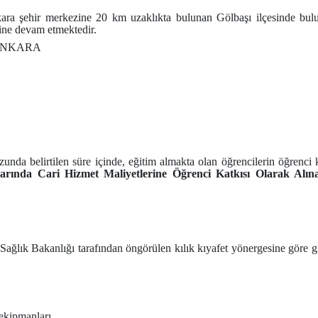
ara şehir merkezine 20 km uzaklıkta bulunan Gölbaşı ilçesinde bu
ine devam etmektedir.
30-ANKARA
 belirtilen süre içinde, eğitim almakta olan öğrencilerin öğrenci katk
arında Cari Hizmet Maliyetlerine Öğrenci Katkısı Olarak Alın
a Sağlık Bakanlığı tarafından öngörülen kılık kıyafet yönergesine göre 
e ekipmanları