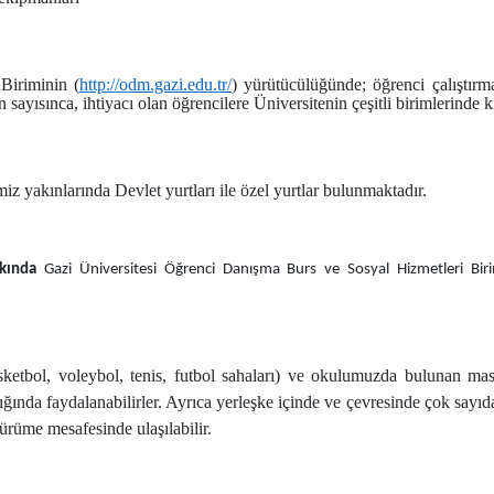
Biriminin (
http://odm.gazi.edu.tr/
) yürütücülüğünde; öğrenci çalıştırm
yısınca, ihtiyacı olan öğrencilere Üniversitenin çeşitli birimlerinde kı
z yakınlarında Devlet yurtları ile özel yurtlar bulunmaktadır.
kında
Gazi Üniversitesi Öğrenci Danışma Burs ve Sosyal Hizmetleri Biri
sketbol, voleybol, tenis, futbol sahaları) ve okulumuzda bulunan mas
ğında faydalanabilirler. Ayrıca yerleşke içinde ve çevresinde çok sayıd
rüme mesafesinde ulaşılabilir.