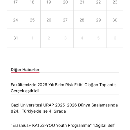
17
18
19
20
21
22
23
24
25
26
27
28
29
30
31
1
2
3
4
5
6
Diğer Haberler
Fakültemizde 2026 Yılı Birim Risk Ekibi Olağan Toplantısı
Gerçekleştirildi
Gazi Üniversitesi URAP 2025–2026 Dünya Sıralamasında
824., Türkiye’de ise 4. Sırada
"Erasmus+ KA153-YOU Youth Programme" “Digital Self