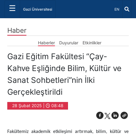
☰
Dil Seçiniz 
Gazi Üniversitesi
EN
Haber
Haberler
Duyurular
Etkinlikler
Gazi Eğitim Fakültesi “Çay-
Kahve Eşliğinde Bilim, Kültür ve
Sanat Sohbetleri”nin İlki
Gerçekleştirildi
28 Şubat 2025 |
08:48
Fakültemiz akademik etkileşimi artırmak, bilim, kültür ve