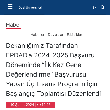
☰
Dil Seçiniz 
Gazi Üniversitesi
EN
Haber
Haberler
Duyurular
Etkinlikler
Dekanlığımız Tarafından
EPDAD’a 2024-2025 Başvuru
Döneminde “İlk Kez Genel
Değerlendirme” Başvurusu
Yapan Üç Lisans Programı İçin
Başlangıç Toplantısı Düzenlendi
10 Şubat 2024 |
12:26