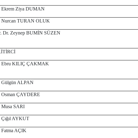
r. Ekrem Ziya DUMAN
r. Nurcan TURAN OLUK
r. Dr. Zeynep BUMİN SÜZEN
KİTİRCİ
Dr. Ebru KILIÇ ÇAKMAK
r. Gülgün ALPAN
Dr. Osman ÇAYDERE
r. Musa SARI
r. Çığıl AYKUT
r. Fatma AÇIK