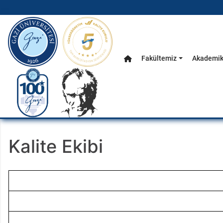
gazi.edu.tr
Fakültemiz
Akademik
Anasayfa
Ana Menü
Kalite Ekibi