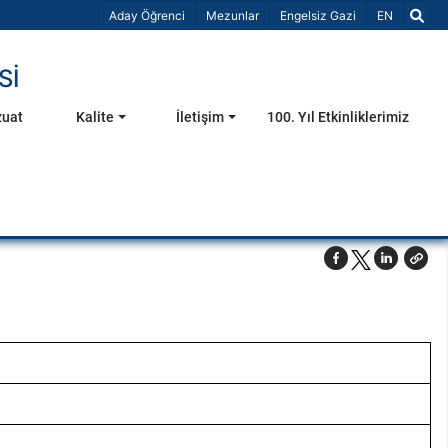
Dil Seçiniz 
Aday Öğrenci
Mezunlar
Engelsiz Gazi
EN
Sİ
uat
Kalite
İletişim
100. Yıl Etkinliklerimiz