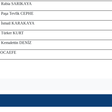
r. Rabia SARIKAYA
r. Paşa Tevfik CEPHE
r. İsmail KARAKAYA
r. Türker KURT
r. Kemalettin DENİZ
 KOCAEFE